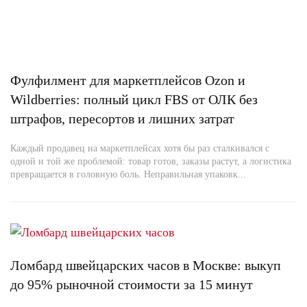
Фулфилмент для маркетплейсов Ozon и
Wildberries: полный цикл FBS от ОЛК без
штрафов, пересортов и лишних затрат
Каждый продавец на маркетплейсах хотя бы раз сталкивался с
одной и той же проблемой: товар готов, заказы растут, а логистика
превращается в головную боль. Неправильная упаковк...
Ломбард швейцарских часов в Москве: выкуп
до 95% рыночной стоимости за 15 минут