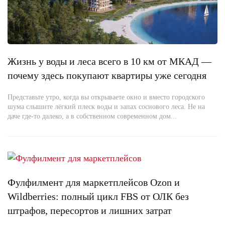
Жизнь у воды и леса всего в 10 км от МКАД —
почему здесь покупают квартиры уже сегодня
Представьте утро, когда вы открываете окно и вместо городского
шума слышите лёгкий плеск воды и запах соснового леса. Не на
даче где-то далеко, а в собственном современном дом...
Фулфилмент для маркетплейсов Ozon и
Wildberries: полный цикл FBS от ОЛК без
штрафов, пересортов и лишних затрат