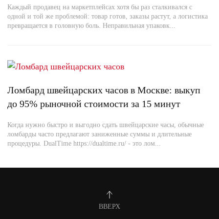
Каждый продавец на маркетплейсах хотя бы раз сталкивался с
одной и той же проблемой: товар готов, заказы растут, а логистика
превращается в головную боль. Неправильная упаковк...
Ломбард швейцарских часов в Москве: выкуп
до 95% рыночной стоимости за 15 минут
Когда нужно быстро и выгодно сдать швейцарские часы, обычные
ломбарды часто предлагают заниженные суммы и длительные
процедуры. DualTime https://dualtime.ru/ - это лом...
ВВЕРХ