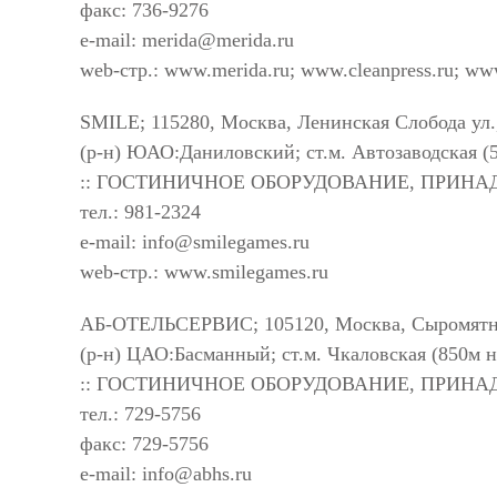
факс: 736-9276
e-mail:
merida@merida.ru
web-стр.: www.merida.ru; www.cleanpress.ru; www
SMILE; 115280, Москва, Ленинская Слобода ул.,
(р-н) ЮАО:Даниловский; ст.м. Автозаводская (
:: ГОСТИНИЧНОЕ ОБОРУДОВАНИЕ, ПРИН
тел.: 981-2324
e-mail:
info@smilegames.ru
web-стр.: www.smilegames.ru
АБ-ОТЕЛЬСЕРВИС; 105120, Москва, Сыромятни
(р-н) ЦАО:Басманный; ст.м. Чкаловская (850м 
:: ГОСТИНИЧНОЕ ОБОРУДОВАНИЕ, ПРИН
тел.: 729-5756
факс: 729-5756
e-mail:
info@abhs.ru