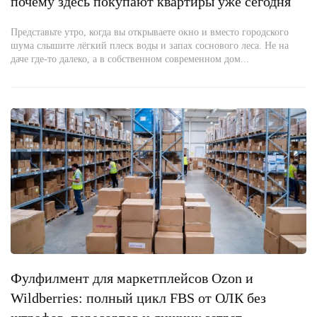
почему здесь покупают квартиры уже сегодня
Представьте утро, когда вы открываете окно и вместо городского
шума слышите лёгкий плеск воды и запах соснового леса. Не на
даче где-то далеко, а в собственном современном дом...
Фулфилмент для маркетплейсов Ozon и
Wildberries: полный цикл FBS от ОЛК без