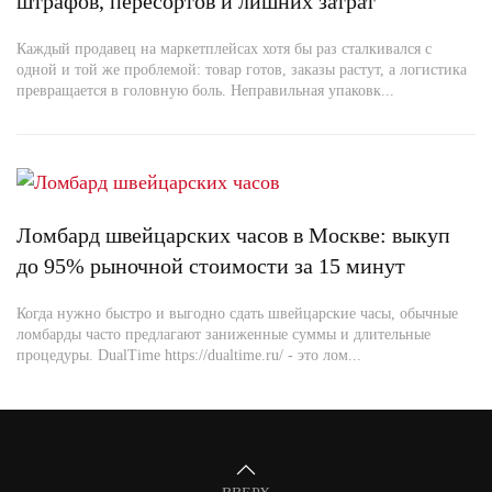
штрафов, пересортов и лишних затрат
Каждый продавец на маркетплейсах хотя бы раз сталкивался с
одной и той же проблемой: товар готов, заказы растут, а логистика
превращается в головную боль. Неправильная упаковк...
Ломбард швейцарских часов в Москве: выкуп
до 95% рыночной стоимости за 15 минут
Когда нужно быстро и выгодно сдать швейцарские часы, обычные
ломбарды часто предлагают заниженные суммы и длительные
процедуры. DualTime https://dualtime.ru/ - это лом...