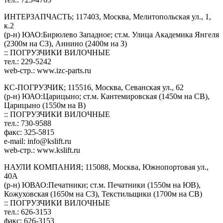
ИНТЕРЗАПЧАСТЬ; 117403, Москва, Мелитопольская ул., 1,
к.2
(р-н) ЮАО:Бирюлево Западное; ст.м. Улица Академика Янгеля
(2300м на СЗ), Аннино (2400м на З)
:: ПОГРУЗЧИКИ ВИЛОЧНЫЕ
тел.: 229-5242
web-стр.: www.izc-parts.ru
КС-ПОГРУЗЧИК; 115516, Москва, Севанская ул., 62
(р-н) ЮАО:Царицыно; ст.м. Кантемировская (1450м на СВ),
Царицыно (1550м на В)
:: ПОГРУЗЧИКИ ВИЛОЧНЫЕ
тел.: 730-9588
факс: 325-5815
e-mail:
info@kslift.ru
web-стр.: www.kslift.ru
НАУЛИ КОМПАНИЯ; 115088, Москва, Южнопортовая ул.,
40А
(р-н) ЮВАО:Печатники; ст.м. Печатники (1550м на ЮВ),
Кожуховская (1650м на СЗ), Текстильщики (1700м на СВ)
:: ПОГРУЗЧИКИ ВИЛОЧНЫЕ
тел.: 626-3153
факс: 626-3153