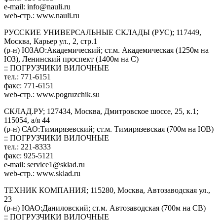
e-mail:
info@nauli.ru
web-стр.: www.nauli.ru
РУССКИЕ УНИВЕРСАЛЬНЫЕ СКЛАДЫ (РУС); 117449,
Москва, Карьер ул., 2, стр.1
(р-н) ЮЗАО:Академический; ст.м. Академическая (1250м на
ЮЗ), Ленинский проспект (1400м на С)
:: ПОГРУЗЧИКИ ВИЛОЧНЫЕ
тел.: 771-6151
факс: 771-6151
web-стр.: www.pogruzchik.su
СКЛАД.РУ; 127434, Москва, Дмитровское шоссе, 25, к.1;
115054, а/я 44
(р-н) САО:Тимирязевский; ст.м. Тимирязевская (700м на ЮВ)
:: ПОГРУЗЧИКИ ВИЛОЧНЫЕ
тел.: 221-8333
факс: 925-5121
e-mail:
service1@sklad.ru
web-стр.: www.sklad.ru
ТЕХНИК КОМПАНИЯ; 115280, Москва, Автозаводская ул.,
23
(р-н) ЮАО:Даниловский; ст.м. Автозаводская (700м на СВ)
:: ПОГРУЗЧИКИ ВИЛОЧНЫЕ