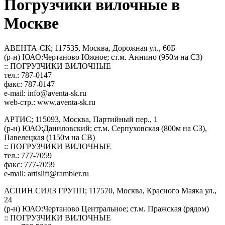
Погрузчики вилочные в
Москве
АВЕНТА-СК; 117535, Москва, Дорожная ул., 60Б
(р-н) ЮАО:Чертаново Южное; ст.м. Аннино (950м на СЗ)
:: ПОГРУЗЧИКИ ВИЛОЧНЫЕ
тел.: 787-0147
факс: 787-0147
e-mail:
info@aventa-sk.ru
web-стр.: www.aventa-sk.ru
АРТИС; 115093, Москва, Партийный пер., 1
(р-н) ЮАО:Даниловский; ст.м. Серпуховская (800м на СЗ),
Павелецкая (1150м на СВ)
:: ПОГРУЗЧИКИ ВИЛОЧНЫЕ
тел.: 777-7059
факс: 777-7059
e-mail:
artislift@rambler.ru
АСПИН СИЛЗ ГРУПП; 117570, Москва, Красного Маяка ул.,
24
(р-н) ЮАО:Чертаново Центральное; ст.м. Пражская (рядом)
:: ПОГРУЗЧИКИ ВИЛОЧНЫЕ