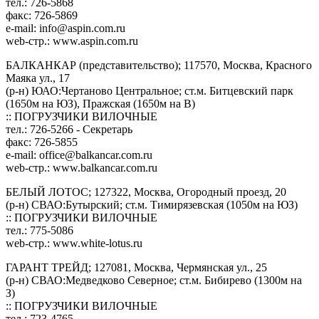
тел.: 726-5868
факс: 726-5869
e-mail:
info@aspin.com.ru
web-стр.: www.aspin.com.ru
БАЛКАНКАР (представительство); 117570, Москва, Красного
Маяка ул., 17
(р-н) ЮАО:Чертаново Центральное; ст.м. Битцевский парк
(1650м на ЮЗ), Пражская (1650м на В)
:: ПОГРУЗЧИКИ ВИЛОЧНЫЕ
тел.: 726-5266 - Секретарь
факс: 726-5855
e-mail:
office@balkancar.com.ru
web-стр.: www.balkancar.com.ru
БЕЛЫЙ ЛОТОС; 127322, Москва, Огородный проезд, 20
(р-н) СВАО:Бутырский; ст.м. Тимирязевская (1050м на ЮЗ)
:: ПОГРУЗЧИКИ ВИЛОЧНЫЕ
тел.: 775-5086
web-стр.: www.white-lotus.ru
ГАРАНТ ТРЕЙД; 127081, Москва, Чермянская ул., 25
(р-н) СВАО:Медведково Северное; ст.м. Бибирево (1300м на
З)
:: ПОГРУЗЧИКИ ВИЛОЧНЫЕ
тел.: 723-4765