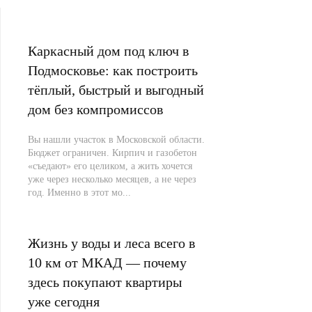
Каркасный дом под ключ в
Подмосковье: как построить
тёплый, быстрый и выгодный
дом без компромиссов
Вы нашли участок в Московской области.
Бюджет ограничен. Кирпич и газобетон
«съедают» его целиком, а жить хочется
уже через несколько месяцев, а не через
год. Именно в этот мо...
Жизнь у воды и леса всего в
10 км от МКАД — почему
здесь покупают квартиры
уже сегодня