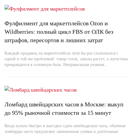
Фулфилмент для маркетплейсов Ozon и
Wildberries: полный цикл FBS от ОЛК без
штрафов, пересортов и лишних затрат
Каждый продавец на маркетплейсах хотя бы раз сталкивался с
одной и той же проблемой: товар готов, заказы растут, а логистика
превращается в головную боль. Неправильная упаковк...
Ломбард швейцарских часов в Москве: выкуп
до 95% рыночной стоимости за 15 минут
Когда нужно быстро и выгодно сдать швейцарские часы, обычные
ломбарды часто предлагают заниженные суммы и длительные