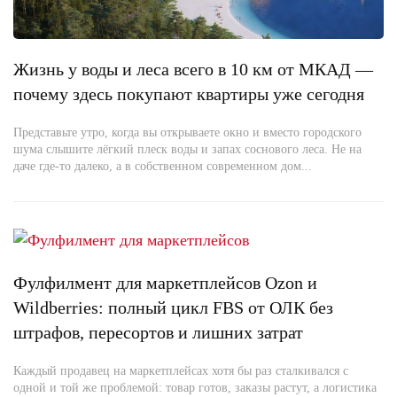
Жизнь у воды и леса всего в 10 км от МКАД —
почему здесь покупают квартиры уже сегодня
Представьте утро, когда вы открываете окно и вместо городского
шума слышите лёгкий плеск воды и запах соснового леса. Не на
даче где-то далеко, а в собственном современном дом...
Фулфилмент для маркетплейсов Ozon и
Wildberries: полный цикл FBS от ОЛК без
штрафов, пересортов и лишних затрат
Каждый продавец на маркетплейсах хотя бы раз сталкивался с
одной и той же проблемой: товар готов, заказы растут, а логистика