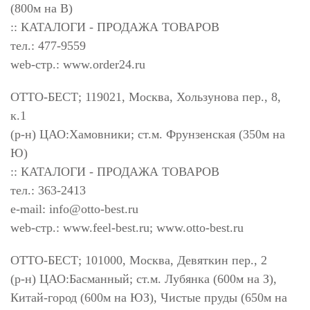
(800м на В)
:: КАТАЛОГИ - ПРОДАЖА ТОВАРОВ
тел.: 477-9559
web-стр.: www.order24.ru
ОТТО-БЕСТ; 119021, Москва, Хользунова пер., 8,
к.1
(р-н) ЦАО:Хамовники; ст.м. Фрунзенская (350м на
Ю)
:: КАТАЛОГИ - ПРОДАЖА ТОВАРОВ
тел.: 363-2413
e-mail:
info@otto-best.ru
web-стр.: www.feel-best.ru; www.otto-best.ru
ОТТО-БЕСТ; 101000, Москва, Девяткин пер., 2
(р-н) ЦАО:Басманный; ст.м. Лубянка (600м на З),
Китай-город (600м на ЮЗ), Чистые пруды (650м на