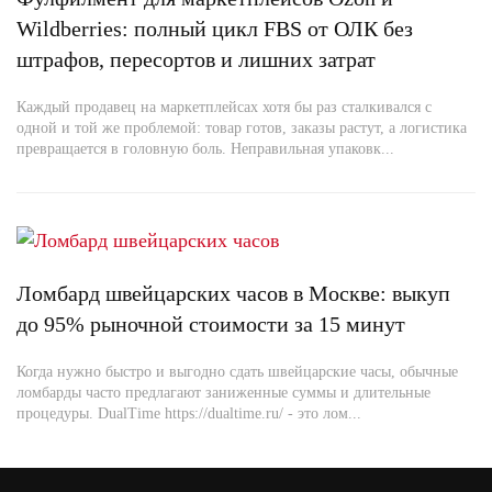
Wildberries: полный цикл FBS от ОЛК без
штрафов, пересортов и лишних затрат
Каждый продавец на маркетплейсах хотя бы раз сталкивался с
одной и той же проблемой: товар готов, заказы растут, а логистика
превращается в головную боль. Неправильная упаковк...
Ломбард швейцарских часов в Москве: выкуп
до 95% рыночной стоимости за 15 минут
Когда нужно быстро и выгодно сдать швейцарские часы, обычные
ломбарды часто предлагают заниженные суммы и длительные
процедуры. DualTime https://dualtime.ru/ - это лом...