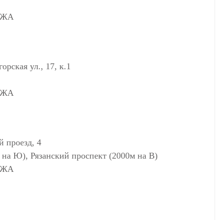
АЖА
ская ул., 17, к.1
АЖА
 проезд, 4
 на Ю), Рязанский проспект (2000м на В)
АЖА