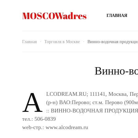
MOSCOWadres
ГЛАВНАЯ
Главная
Торговля в Москве
Винно-водочная продукция
Винно-во
A
LCODREAM.RU; 111141, Москва, Перо
(р-н) ВАО:Перово; ст.м. Перово (900м
:: ВИННО-ВОДОЧНАЯ ПРОДУКЦИЯ
тел.: 506-0839
web-стр.: www.alcodream.ru