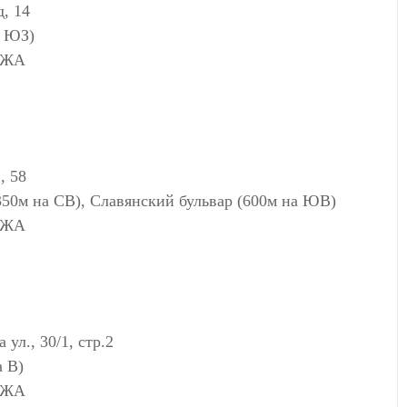
, 14
а ЮЗ)
АЖА
, 58
350м на СВ), Славянский бульвар (600м на ЮВ)
АЖА
л., 30/1, стр.2
а В)
АЖА