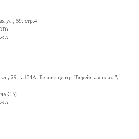
ул., 59, стр.4
 ЮВ)
АЖА
, 29, к.134А, Бизнес-центр "Верейская плаза",
 на СВ)
АЖА