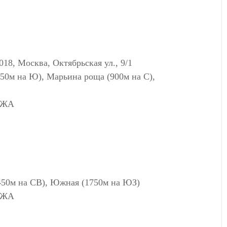
Москва, Октябрьская ул., 9/1
550м на Ю), Марьина роща (900м на С),
АЖА
450м на СВ), Южная (1750м на ЮЗ)
АЖА