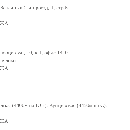
ападный 2-й проезд, 1, стр.5
АЖА
цев ул., 10, к.1, офис 1410
(рядом)
АЖА
адная (4400м на ЮВ), Кунцевская (4450м на С),
АЖА