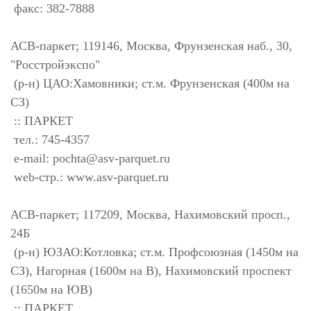
факс: 382-7888
АСВ-паркет; 119146, Москва, Фрунзенская наб., 30,
"Росстройэкспо"
(р-н) ЦАО:Хамовники; ст.м. Фрунзенская (400м на
СЗ)
:: ПАРКЕТ
тел.: 745-4357
e-mail:
pochta@asv-parquet.ru
web-стр.: www.asv-parquet.ru
АСВ-паркет; 117209, Москва, Нахимовский просп.,
24Б
(р-н) ЮЗАО:Котловка; ст.м. Профсоюзная (1450м на
СЗ), Нагорная (1600м на В), Нахимовский проспект
(1650м на ЮВ)
:: ПАРКЕТ