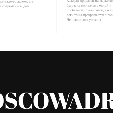
Каждый продавец на маркетпл
даче где-то далеко, а в
бы раз сталкивался с одной и
м современном дом...
проблемой: товар готов, заказ
логистика превращается в гол
Неправильная упаковк...
OSCOWADR