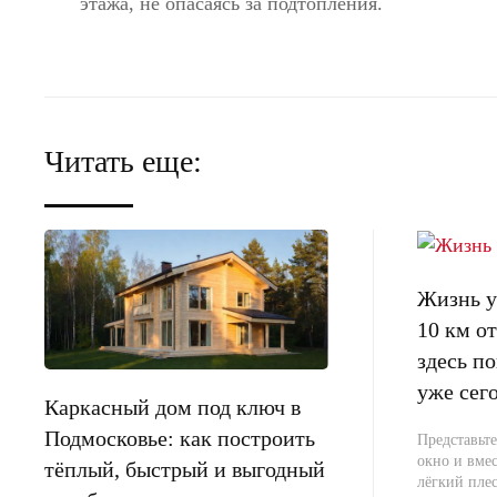
этажа, не опасаясь за подтопления.
Читать еще:
Жизнь у 
10 км 
здесь п
уже сег
Каркасный дом под ключ в
Подмосковье: как построить
Представьте
окно и вме
тёплый, быстрый и выгодный
лёгкий плес