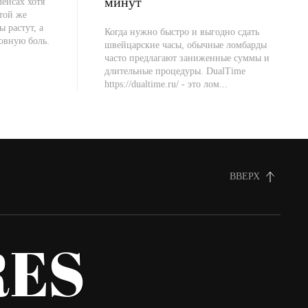
минут
ейсах хотя
 той же
ы растут, а
Когда нужно быстро и выгодно сдать
овную боль.
швейцарские часы, обычные ломбарды
часто предлагают заниженные суммы и
длительные процедуры. DualTime
https://dualtime.ru/ - это лом...
ВВЕРХ
ES