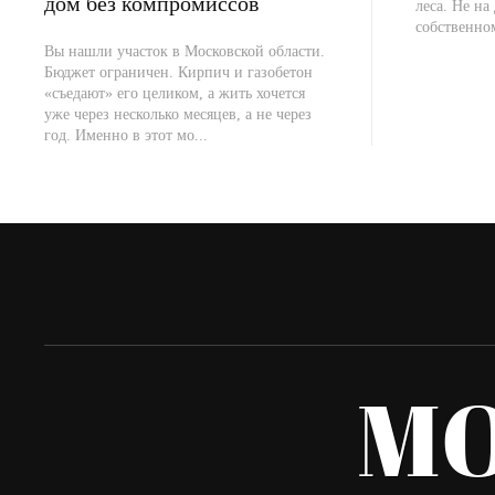
дом без компромиссов
леса. Не на 
собственно
Вы нашли участок в Московской области.
Бюджет ограничен. Кирпич и газобетон
«съедают» его целиком, а жить хочется
уже через несколько месяцев, а не через
год. Именно в этот мо...
M