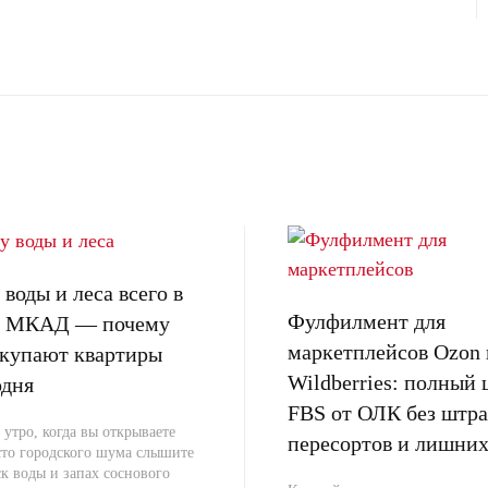
воды и леса всего в
Фулфилмент для
от МКАД — почему
маркетплейсов Ozon 
окупают квартиры
Wildberries: полный 
одня
FBS от ОЛК без штра
 утро, когда вы открываете
пересортов и лишних
сто городского шума слышите
к воды и запах соснового