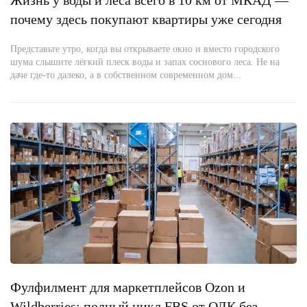
Жизнь у воды и леса всего в 10 км от МКАД —
почему здесь покупают квартиры уже сегодня
Представьте утро, когда вы открываете окно и вместо городского
шума слышите лёгкий плеск воды и запах соснового леса. Не на
даче где-то далеко, а в собственном современном дом...
Фулфилмент для маркетплейсов Ozon и
Wildberries: полный цикл FBS от ОЛК без