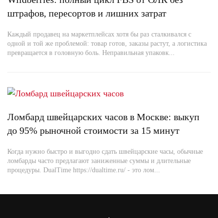
штрафов, пересортов и лишних затрат
Каждый продавец на маркетплейсах хотя бы раз сталкивался с
одной и той же проблемой: товар готов, заказы растут, а логистика
превращается в головную боль. Неправильная упаковк...
Ломбард швейцарских часов в Москве: выкуп
до 95% рыночной стоимости за 15 минут
Когда нужно быстро и выгодно сдать швейцарские часы, обычные
ломбарды часто предлагают заниженные суммы и длительные
процедуры. DualTime https://dualtime.ru/ - это лом...