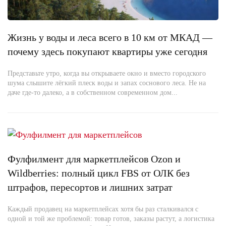
Жизнь у воды и леса всего в 10 км от МКАД —
почему здесь покупают квартиры уже сегодня
Представьте утро, когда вы открываете окно и вместо городского
шума слышите лёгкий плеск воды и запах соснового леса. Не на
даче где-то далеко, а в собственном современном дом...
Фулфилмент для маркетплейсов Ozon и
Wildberries: полный цикл FBS от ОЛК без
штрафов, пересортов и лишних затрат
Каждый продавец на маркетплейсах хотя бы раз сталкивался с
одной и той же проблемой: товар готов, заказы растут, а логистика