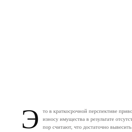
Э
то в краткосрочной перспективе прив
износу имущества в результате отсутс
пор считают, что достаточно вывесит