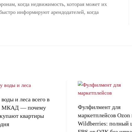
ронам, когда недвижимость, которая может их
е быстро информируют арендодателей, когда
воды и леса всего в
Фулфилмент для
от МКАД — почему
маркетплейсов Ozon 
окупают квартиры
Wildberries: полный 
одня
FBS от ОЛК без штра