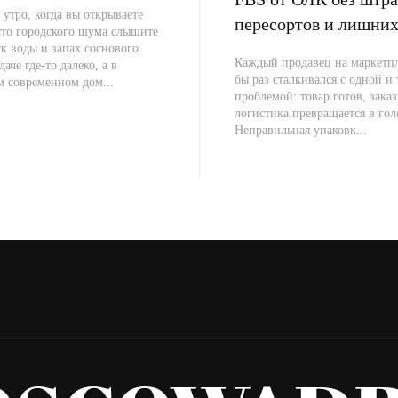
 утро, когда вы открываете
пересортов и лишних
сто городского шума слышите
к воды и запах соснового
Каждый продавец на маркетпл
даче где-то далеко, а в
бы раз сталкивался с одной и
м современном дом...
проблемой: товар готов, заказ
логистика превращается в гол
Неправильная упаковк...