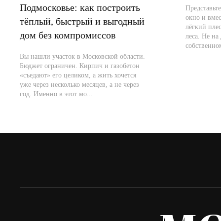
Подмосковье: как построить
Представьте
окно и вме
тёплый, быстрый и выгодный
лёгкий плес
дом без компромиссов
леса. Не на 
собственно
Вы нашли участок в Московской области.
Бюджет ограничен. Кирпич и газобетон
«съедают» его целиком, а жить хочется
уже через несколько месяцев, а не через
год. Именно в этот мо...