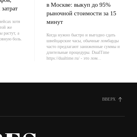
в Москве: выкуп до 95%
 затрат
рыночной стоимости за 15
минут
ейсах хотя
 той же
ы растут, а
Когда нужно быстро и выгодно сдать
овную боль.
швейцарские часы, обычные ломбарды
часто предлагают заниженные суммы и
длительные процедуры. DualTime
https://dualtime.ru/ - это лом...
ВВЕРХ