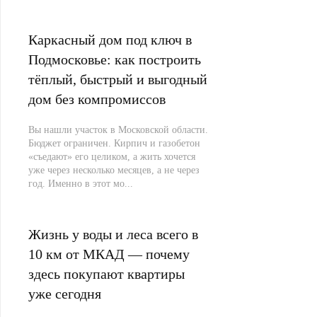
Каркасный дом под ключ в
Подмосковье: как построить
тёплый, быстрый и выгодный
дом без компромиссов
Вы нашли участок в Московской области.
Бюджет ограничен. Кирпич и газобетон
«съедают» его целиком, а жить хочется
уже через несколько месяцев, а не через
год. Именно в этот мо...
Жизнь у воды и леса всего в
10 км от МКАД — почему
здесь покупают квартиры
уже сегодня