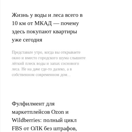
Жизнь у воды и леса всего в
10 км от МКАД — почему
здесь покупают квартиры
уже сегодня
Представьте утро, когда вы открываете
окно и вместо городского шума слышите
лёгкий плеск воды и запах соснового
леса. Не на даче где-то далеко, а в
собственном современном дом...
Фулфилмент для
маркетплейсов Ozon и
Wildberries: полный цикл
FBS от ОЛК без штрафов,