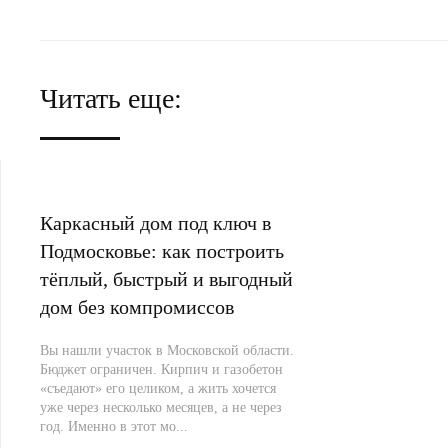
Читать еще:
Каркасный дом под ключ в
Подмосковье: как построить
тёплый, быстрый и выгодный
дом без компромиссов
Вы нашли участок в Московской области.
Бюджет ограничен. Кирпич и газобетон
«съедают» его целиком, а жить хочется
уже через несколько месяцев, а не через
год. Именно в этот мо...