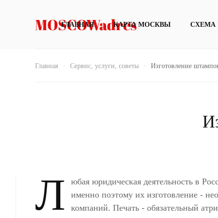
MOSCOWadres
ГЛАВНАЯ
КАРТА МОСКВЫ
СХЕМА
Главная
Сервис, услуги, советы
Изготовление штампов
И
Л
юбая юридическая деятельность в Рос
именно поэтому их изготовление - не
компаний. Печать - обязательный атри