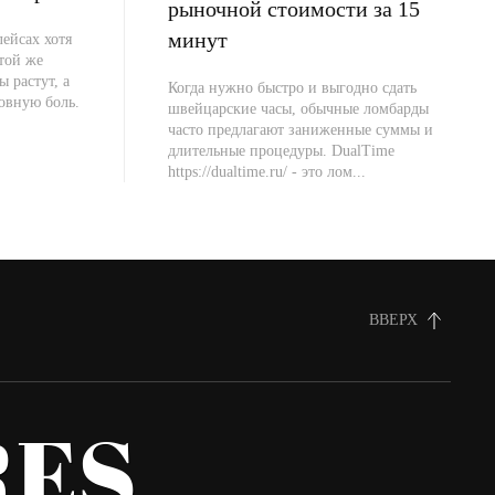
рыночной стоимости за 15
минут
ейсах хотя
 той же
ы растут, а
Когда нужно быстро и выгодно сдать
овную боль.
швейцарские часы, обычные ломбарды
часто предлагают заниженные суммы и
длительные процедуры. DualTime
https://dualtime.ru/ - это лом...
ВВЕРХ
ES