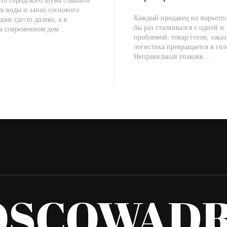
сто городского шума слышите
к воды и запах соснового
Каждый продавец на маркетпл
даче где-то далеко, а в
бы раз сталкивался с одной и
м современном дом...
проблемой: товар готов, заказ
логистика превращается в гол
Неправильная упаковк...
OSCOWADR