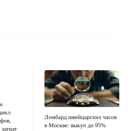
и
цикл
Ломбард швейцарских часов
фов,
в Москве: выкуп до 95%
 затрат