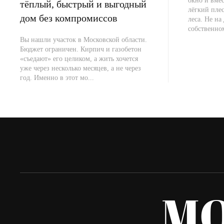
окно и вме
тёплый, быстрый и выгодный
лёгкий плес
дом без компромиссов
леса. Не на 
собственно
Вы нашли участок в Московской области.
Бюджет ограничен. Кирпич и газобетон
«съедают» его целиком, а жить хочется
уже через несколько месяцев, а не через
год. Именно в этот мо...
M