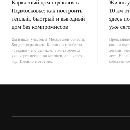
Каркасный дом под ключ в
Жизнь у 
Подмосковье: как построить
10 км 
тёплый, быстрый и выгодный
здесь п
дом без компромиссов
уже сег
Вы нашли участок в Московской области.
Представьте
Бюджет ограничен. Кирпич и газобетон
окно и вме
«съедают» его целиком, а жить хочется
лёгкий плес
уже через несколько месяцев, а не через
леса. Не на 
год. Именно в этот мо...
собственно