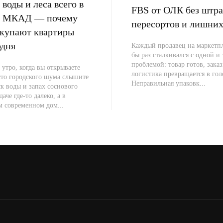
воды и леса всего в
FBS от ОЛК без штра
от МКАД — почему
пересортов и лишних
окупают квартиры
одня
Каждый продавец на маркетпл
бы раз сталкивался с одной и
проблемой: товар готов, заказ
 утро, когда вы открываете
логистика превращается в гол
сто городского шума слышите
Неправильная упаковк...
к воды и запах соснового
даче где-то далеко, а в
м современном дом...