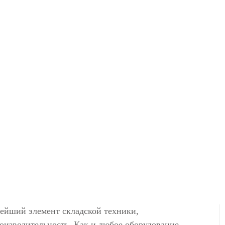
нейший элемент складской техники,
оизводительность. Как и любое оборудование,