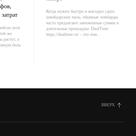
фов,
Когда нужно быстро и выгодно сдать
 затрат
швейцарские часы, обычные ломбарды
часто предлагают заниженные суммы и
ейсах хотя
длительные процедуры. DualTime
 той же
https://dualtime.ru/ - это лом...
ы растут, а
овную боль.
ВВЕРХ