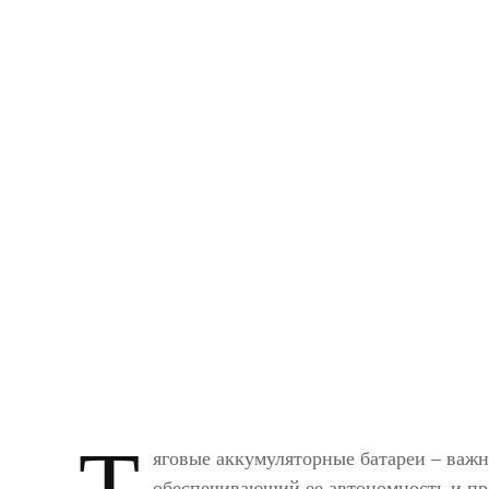
Т
яговые аккумуляторные батареи – важ
обеспечивающий ее автономность и пр