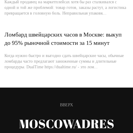
Каждый продавец на маркетплейсах хотя бы раз сталкивался с
одной и той же проблемой: товар готов, заказы растут, а логистика
превращается в головную боль. Неправильная упаковк...
Ломбард швейцарских часов в Москве: выкуп
до 95% рыночной стоимости за 15 минут
Когда нужно быстро и выгодно сдать швейцарские часы, обычные
ломбарды часто предлагают заниженные суммы и длительные
процедуры. DualTime https://dualtime.ru/ - это лом...
ВВЕРХ
MOSCOWADRES