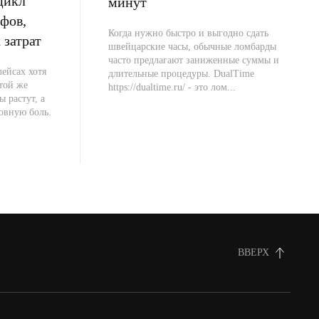
цикл
минут
фов,
Когда нужно быстро и выгодно сдать
 затрат
швейцарские часы, обычные ломбарды
часто предлагают заниженные суммы и
ейсах хотя
длительные процедуры. DualTime
 той же
https://dualtime.ru/ - это лом...
ы растут, а
овную боль.
ВВЕРХ