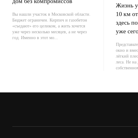
дом без компромиссов
Жизнь у 
10 км 
Вы нашли участок в Московской области.
Бюджет ограничен. Кирпич и газобетон
здесь п
«съедают» его целиком, а жить хочется
уже сег
уже через несколько месяцев, а не через
год. Именно в этот мо...
Представьте
окно и вме
лёгкий плес
леса. Не на 
собственно