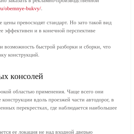
но заказать в рекламно-производственной
s.ru/obemnye-bukvy/
.
 цены превосходят стандарт. Но зато такой вид
ее эффективен и в конечной перспективе
и возможность быстрой разборки и сборки, что
вку конструкций.
ых консолей
окой областью применения. Чаще всего они
конструкции вдоль проезжей части автодорог, в
енных перекрестках, где наблюдается наибольшее
ется ее локация не над входной дверью