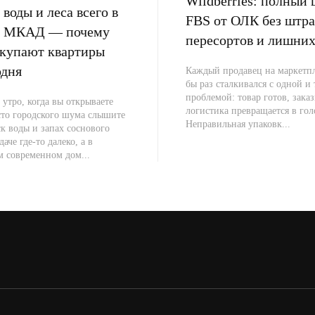
Wildberries: полный 
воды и леса всего в
FBS от ОЛК без штра
от МКАД — почему
пересортов и лишних
окупают квартиры
одня
Каждый продавец на маркетпл
бы раз сталкивался с одной и
проблемой: товар готов, заказ
 утро, когда вы открываете
логистика превращается в гол
сто городского шума слышите
Неправильная упаковк...
к воды и запах соснового
даче где-то далеко, а в
м современном дом...