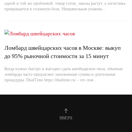
одной и той же проблемой: товар готов, заказы растут, а логистика
превращается в головную боль. Неправильная упаковк...
Ломбард швейцарских часов в Москве: выкуп
до 95% рыночной стоимости за 15 минут
Когда нужно быстро и выгодно сдать швейцарские часы, обычные
ломбарды часто предлагают заниженные суммы и длительные
процедуры. DualTime https://dualtime.ru/ - это лом...
ВВЕРХ