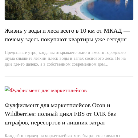
Жизнь у воды и леса всего в 10 км от МКАД —
почему здесь покупают квартиры уже сегодня
Представьте утро, когда вы открываете окно и вместо городского
шума слышите лёгкий плеск воды и запах соснового леса. Не на
даче где-то далеко, а в собственном современном дом...
Фулфилмент для маркетплейсов Ozon и
Wildberries: полный цикл FBS от ОЛК без
штрафов, пересортов и лишних затрат
Каждый продавец на маркетплейсах хотя бы раз сталкивался с