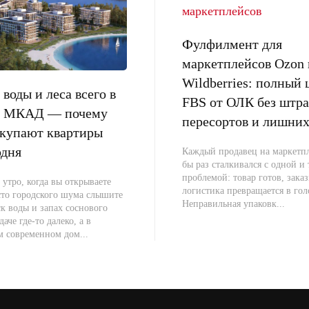
Фулфилмент для
маркетплейсов Ozon 
Wildberries: полный 
воды и леса всего в
FBS от ОЛК без штра
от МКАД — почему
пересортов и лишних
окупают квартиры
одня
Каждый продавец на маркетпл
бы раз сталкивался с одной и
проблемой: товар готов, заказ
 утро, когда вы открываете
логистика превращается в гол
сто городского шума слышите
Неправильная упаковк...
к воды и запах соснового
даче где-то далеко, а в
м современном дом...