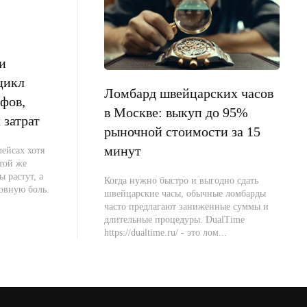
и
цикл
Ломбард швейцарских часов
фов,
в Москве: выкуп до 95%
 затрат
рыночной стоимости за 15
минут
ейсах хотя
 той же
ы растут, а
Когда нужно быстро и выгодно сдать
овную боль.
швейцарские часы, обычные ломбарды
часто предлагают заниженные суммы и
длительные процедуры. DualTime
https://dualtime.ru/ - это лом...