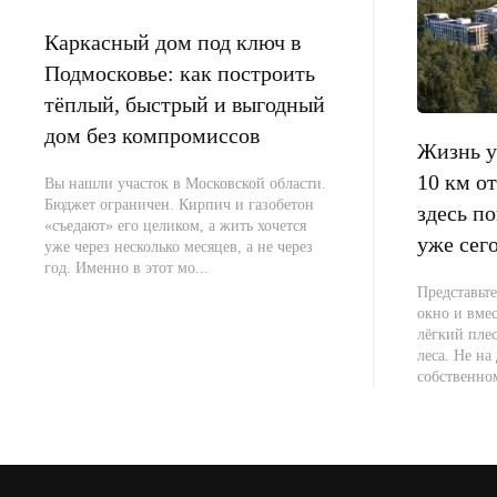
Каркасный дом под ключ в
Подмосковье: как построить
тёплый, быстрый и выгодный
дом без компромиссов
Жизнь у 
10 км 
Вы нашли участок в Московской области.
Бюджет ограничен. Кирпич и газобетон
здесь п
«съедают» его целиком, а жить хочется
уже сег
уже через несколько месяцев, а не через
год. Именно в этот мо...
Представьте
окно и вме
лёгкий плес
леса. Не на 
собственно