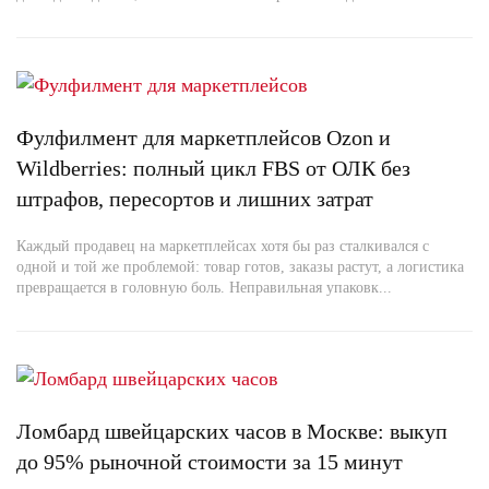
Фулфилмент для маркетплейсов Ozon и
Wildberries: полный цикл FBS от ОЛК без
штрафов, пересортов и лишних затрат
Каждый продавец на маркетплейсах хотя бы раз сталкивался с
одной и той же проблемой: товар готов, заказы растут, а логистика
превращается в головную боль. Неправильная упаковк...
Ломбард швейцарских часов в Москве: выкуп
до 95% рыночной стоимости за 15 минут