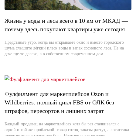
Жизнь у воды и леса всего в 10 км от МКАД —
почему здесь покупают квартиры уже сегодня
Представьте утро, когда вы открываете окно и вместо городского
шума слышите лёгкий плеск воды и запах соснового леса. Не на
даче где-то далеко, а в собственном современном дом...
Фулфилмент для маркетплейсов Ozon и
Wildberries: полный цикл FBS от ОЛК без
штрафов, пересортов и лишних затрат
Каждый продавец на маркетплейсах хотя бы раз сталкивался с
одной и той же проблемой: товар готов, заказы растут, а логистика
превращается в головную боль. Неправильная упаковк...