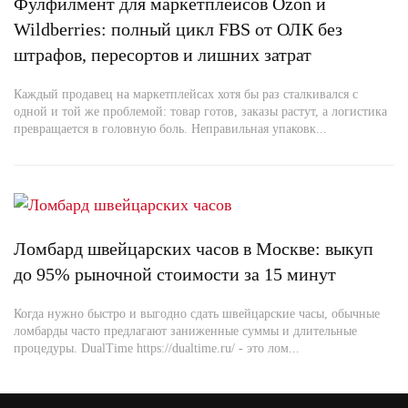
Фулфилмент для маркетплейсов Ozon и
Wildberries: полный цикл FBS от ОЛК без
штрафов, пересортов и лишних затрат
Каждый продавец на маркетплейсах хотя бы раз сталкивался с
одной и той же проблемой: товар готов, заказы растут, а логистика
превращается в головную боль. Неправильная упаковк...
Ломбард швейцарских часов в Москве: выкуп
до 95% рыночной стоимости за 15 минут
Когда нужно быстро и выгодно сдать швейцарские часы, обычные
ломбарды часто предлагают заниженные суммы и длительные
процедуры. DualTime https://dualtime.ru/ - это лом...