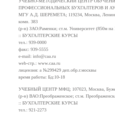
УЧЕБНО-МЕТОДИЧЕСКИЙ ЦЕНТР ОБУЧЕНИ
ПРОФЕССИОНАЛЬНЫХ БУХГАЛТЕРОВ И А
МГУ А.Д. ШЕРЕМЕТА; 119234, Москва, Ленинск
комн. 383
(р-н) ЗАО:Раменки; ст.м. Университет (850м на
:: БУХГАЛТЕРСКИЕ КУРСЫ
тел.: 939-0000
факс: 939-5555
e-mail:
info@caa.ru
web-стр.: www.caa.ru
лицензия: а №299429 деп.обр.г.москвы
время работы: Бд:10-18
УЧЕБНЫЙ ЦЕНТР МФЦ; 107023, Москва, Бужени
(р-н) ВАО:Преображенское; ст.м. Преображенск
:: БУХГАЛТЕРСКИЕ КУРСЫ
тел.: 921-2273