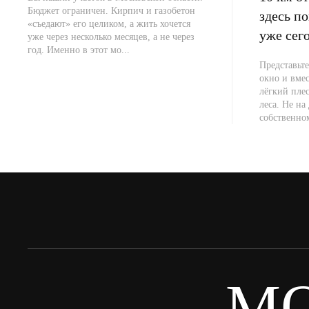
Бюджет ограничен. Кирпич и газобетон
здесь п
«съедают» его целиком, а жить хочется
уже сег
уже через несколько месяцев, а не через
год. Именно в этот мо...
Представьте
окно и вме
лёгкий плес
леса. Не на 
собственно
M