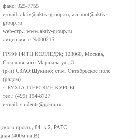
факс: 925-7755
e-mail:
aktiv@aktiv-group.ru
;
account@aktiv-
group.ru
web-стр.: www.aktiv-group.ru
лицензия: е №000215
ГРИФФИТЦ КОЛЛЕДЖ; 123060, Москва,
Соколовского Маршала ул., 3
(р-н) СЗАО:Щукино; ст.м. Октябрьское поле
(рядом)
:: БУХГАЛТЕРСКИЕ КУРСЫ
тел.: (499) 194-8727
e-mail:
students@gc-m.ru
ого просп., 84, к.2, РАГС
дная (400м на В)