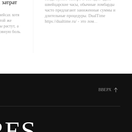
 затрат
швейцарские часы, обычные ломбарды
часто предлагают заниженные суммы и
ейсах хотя
длительные процедуры. DualTime
 той же
https://dualtime.ru/ - это лом...
ы растут, а
овную боль.
ВВЕРХ
ES