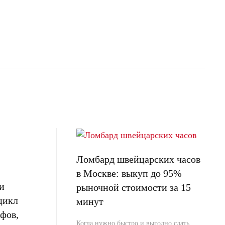
Ломбард швейцарских часов
в Москве: выкуп до 95%
и
рыночной стоимости за 15
цикл
минут
фов,
Когда нужно быстро и выгодно сдать