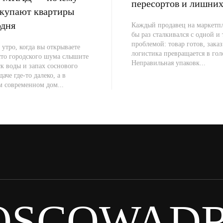
пересортов и лишних
окупают квартиры
одня
Каждый продавец на маркетпл
бы раз сталкивался с одной и
проблемой: товар готов, заказ
 утро, когда вы открываете
логистика превращается в гол
сто городского шума слышите
Неправильная упаковк...
к воды и запах соснового
даче где-то далеко, а в
м современном дом...
OSCOWADR