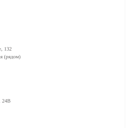
, 132
я (рядом)
, 24В