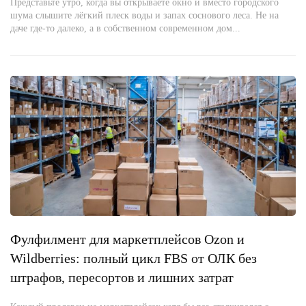
Представьте утро, когда вы открываете окно и вместо городского
шума слышите лёгкий плеск воды и запах соснового леса. Не на
даче где-то далеко, а в собственном современном дом...
Фулфилмент для маркетплейсов Ozon и
Wildberries: полный цикл FBS от ОЛК без
штрафов, пересортов и лишних затрат