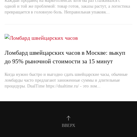
Каждый продавец на маркетплейсах хотя бы раз сталкивался с
одной и той же проблемой: товар готов, заказы растут, а логистика
превращается в головную боль. Неправильная упаковк...
Ломбард швейцарских часов в Москве: выкуп
до 95% рыночной стоимости за 15 минут
Когда нужно быстро и выгодно сдать швейцарские часы, обычные
ломбарды часто предлагают заниженные суммы и длительные
процедуры. DualTime https://dualtime.ru/ - это лом...
ВВЕРХ