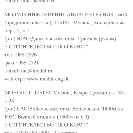
e-mail:
linia-p@mail.ru
МОДУЛЬ ИНЖИНИРИНГ АНЛАГЕНТЕХНИК ГмбХ
(представительство); 115191, Москва, Холодильный
пер., 3, к.1
(р-н) ЮАО:Даниловский; ст.м. Тульская (рядом)
:: СТРОИТЕЛЬСТВО "ПОД КЛЮЧ"
тел.: 955-2526
факс: 955-2721
e-mail:
me@modul.ru
web-стр.: www.modul-eng.de
МОНОЛИТ; 125130, Москва, Клары Цеткин ул., 33,
к.24
(р-н) САО:Войковский; ст.м. Войковская (1400м на
ЮЗ), Водный стадион (1600м на СЗ)
:: СТРОИТЕЛЬСТВО "ПОД КЛЮЧ"
тел.: (499) 153-2684 - Секретарь