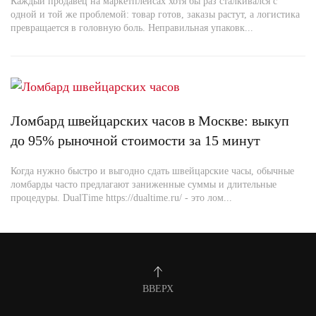
Каждый продавец на маркетплейсах хотя бы раз сталкивался с
одной и той же проблемой: товар готов, заказы растут, а логистика
превращается в головную боль. Неправильная упаковк...
Ломбард швейцарских часов в Москве: выкуп
до 95% рыночной стоимости за 15 минут
Когда нужно быстро и выгодно сдать швейцарские часы, обычные
ломбарды часто предлагают заниженные суммы и длительные
процедуры. DualTime https://dualtime.ru/ - это лом...
ВВЕРХ