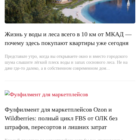
Жизнь у воды и леса всего в 10 км от МКАД —
почему здесь покупают квартиры уже сегодня
Представьте утро, когда вы открываете окно и вместо городского
шума слышите лёгкий плеск воды и запах соснового леса. Не на
даче где-то далеко, а в собственном современном дом...
Фулфилмент для маркетплейсов Ozon и
Wildberries: полный цикл FBS от ОЛК без
штрафов, пересортов и лишних затрат