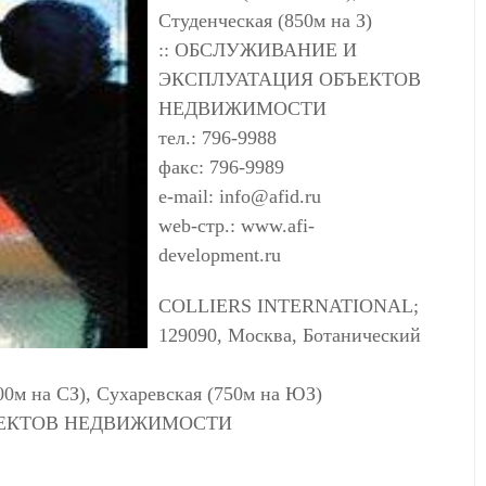
Студенческая (850м на З)
:: ОБСЛУЖИВАНИЕ И
ЭКСПЛУАТАЦИЯ ОБЪЕКТОВ
НЕДВИЖИМОСТИ
тел.: 796-9988
факс: 796-9989
e-mail:
info@afid.ru
web-стр.: www.afi-
development.ru
COLLIERS INTERNATIONAL;
129090, Москва, Ботанический
0м на СЗ), Сухаревская (750м на ЮЗ)
ЪЕКТОВ НЕДВИЖИМОСТИ