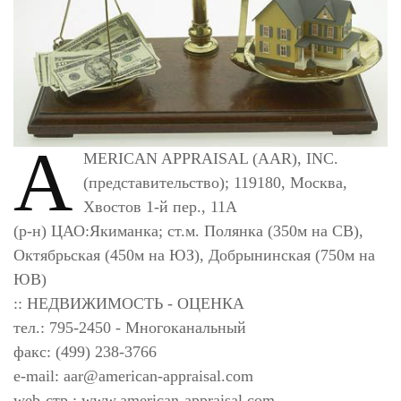
A
MERICAN APPRAISAL (AAR), INC.
(представительство); 119180, Москва,
Хвостов 1-й пер., 11А
(р-н) ЦАО:Якиманка; ст.м. Полянка (350м на СВ),
Октябрьская (450м на ЮЗ), Добрынинская (750м на
ЮВ)
:: НЕДВИЖИМОСТЬ - ОЦЕНКА
тел.: 795-2450 - Многоканальный
факс: (499) 238-3766
e-mail:
aar@american-appraisal.com
web-стр.: www.american-appraisal.com