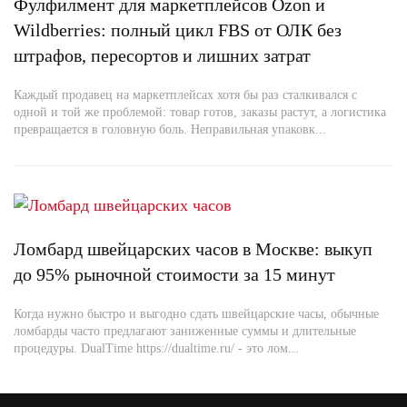
Фулфилмент для маркетплейсов Ozon и
Wildberries: полный цикл FBS от ОЛК без
штрафов, пересортов и лишних затрат
Каждый продавец на маркетплейсах хотя бы раз сталкивался с
одной и той же проблемой: товар готов, заказы растут, а логистика
превращается в головную боль. Неправильная упаковк...
Ломбард швейцарских часов в Москве: выкуп
до 95% рыночной стоимости за 15 минут
Когда нужно быстро и выгодно сдать швейцарские часы, обычные
ломбарды часто предлагают заниженные суммы и длительные
процедуры. DualTime https://dualtime.ru/ - это лом...