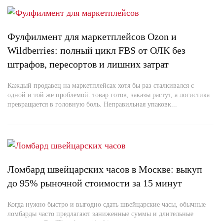
Фулфилмент для маркетплейсов Ozon и
Wildberries: полный цикл FBS от ОЛК без
штрафов, пересортов и лишних затрат
Каждый продавец на маркетплейсах хотя бы раз сталкивался с
одной и той же проблемой: товар готов, заказы растут, а логистика
превращается в головную боль. Неправильная упаковк...
Ломбард швейцарских часов в Москве: выкуп
до 95% рыночной стоимости за 15 минут
Когда нужно быстро и выгодно сдать швейцарские часы, обычные
ломбарды часто предлагают заниженные суммы и длительные