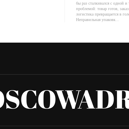
бы раз сталкивался с одной и
проблемой: товар готов, заказ
логистика превращается в гол
Неправильная упаковк...
OSCOWADR