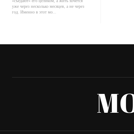
«съедают» его целиком, а жить хочется
уже через несколько месяцев, а не через
год. Именно в этот мо...
M