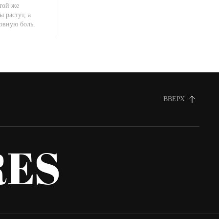
 той же
ы растут, а
овную боль.
ВВЕРХ
ES