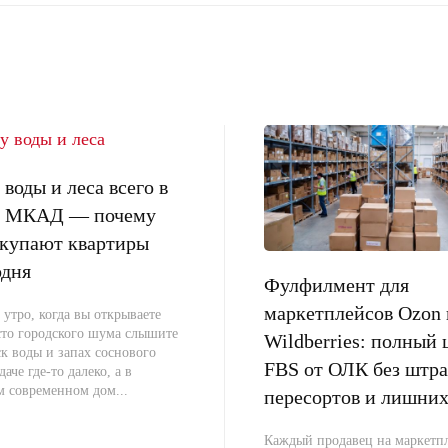
воды и леса всего в
от МКАД — почему
окупают квартиры
одня
Фулфилмент для
маркетплейсов Ozon 
 утро, когда вы открываете
сто городского шума слышите
Wildberries: полный 
к воды и запах соснового
FBS от ОЛК без штра
даче где-то далеко, а в
м современном дом...
пересортов и лишних
Каждый продавец на маркетпл