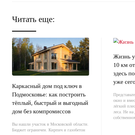
Читать еще:
Жизнь у 
10 км 
здесь п
уже сег
Каркасный дом под ключ в
Подмосковье: как построить
Представьте
окно и вме
тёплый, быстрый и выгодный
лёгкий плес
дом без компромиссов
леса. Не на 
собственно
Вы нашли участок в Московской области.
Бюджет ограничен. Кирпич и газобетон