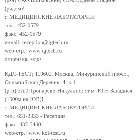
(р-н) САО:Войковский; ст.м. Водный стадион
(рядом)!
:: МЕДИЦИНСКИЕ ЛАБОРАТОРИИ
тел.: 452-0579
факс: 452-0579
e-mail:
reception@igtech.ru
web-стр.: www.igtech.ru
лицензия: мдкз
КДЛ-ТЕСТ; 119602, Москва, Мичуринский просп.,
Олимпийская Деревня, 4, к.1
(р-н) ЗАО:Тропарево-Никулино; ст.м. Юго-Западная
(1500м на ЮВ)!
:: МЕДИЦИНСКИЕ ЛАБОРАТОРИИ
тел.: 651-3333 - Ресепшн
факс: 437-5460
web-стр.: www.kdl-test.ru