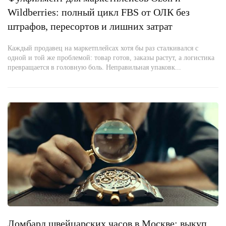
Wildberries: полный цикл FBS от ОЛК без
штрафов, пересортов и лишних затрат
Каждый продавец на маркетплейсах хотя бы раз сталкивался с
одной и той же проблемой: товар готов, заказы растут, а логистика
превращается в головную боль. Неправильная упаковк...
Ломбард швейцарских часов в Москве: выкуп