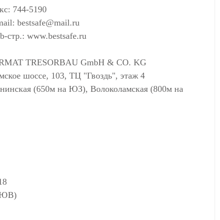
с: 744-5190
mail:
bestsafe@mail.ru
-стр.: www.bestsafe.ru
RMAT TRESORBAU GmbH & CO. KG
мское шоссе, 103, ТЦ "Гвоздь", этаж 4
нинская (650м на ЮЗ), Волоколамская (800м на
18
а ЮВ)