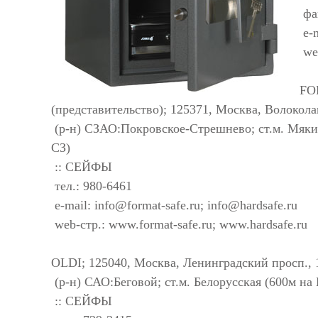
фак
e-
web
FO
(представительство); 125371, Москва, Волокола
(р-н) СЗАО:Покровское-Стрешнево; ст.м. Мяки
СЗ)
:: СЕЙФЫ
тел.: 980-6461
e-mail:
info@format-safe.ru
;
info@hardsafe.ru
web-стр.: www.format-safe.ru; www.hardsafe.ru
OLDI; 125040, Москва, Ленинградский просп., 
(р-н) САО:Беговой; ст.м. Белорусская (600м н
:: СЕЙФЫ