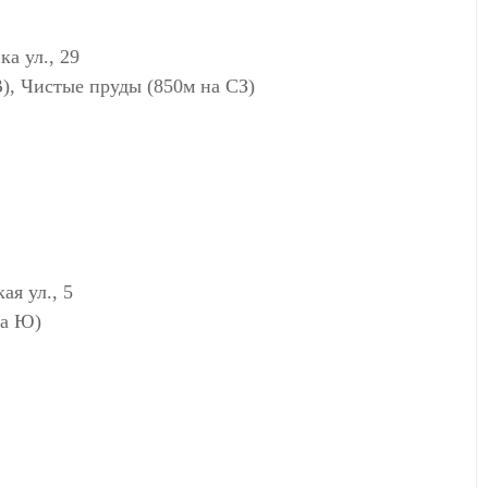
а ул., 29
В), Чистые пруды (850м на СЗ)
я ул., 5
на Ю)