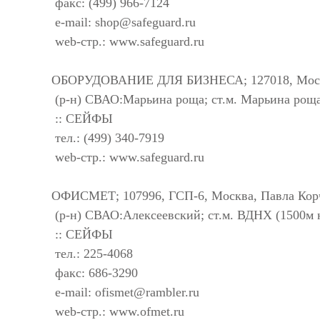
факс: (499) 966-7124
e-mail:
shop@safeguard.ru
web-стр.: www.safeguard.ru
ОБОРУДОВАНИЕ ДЛЯ БИЗНЕСА; 127018, Москва, 
(р-н) СВАО:Марьина роща; ст.м. Марьина роща
:: СЕЙФЫ
тел.: (499) 340-7919
web-стр.: www.safeguard.ru
ОФИСМЕТ; 107996, ГСП-6, Москва, Павла Корчаг
(р-н) СВАО:Алексеевский; ст.м. ВДНХ (1500м н
:: СЕЙФЫ
тел.: 225-4068
факс: 686-3290
e-mail:
ofismet@rambler.ru
web-стр.: www.ofmet.ru