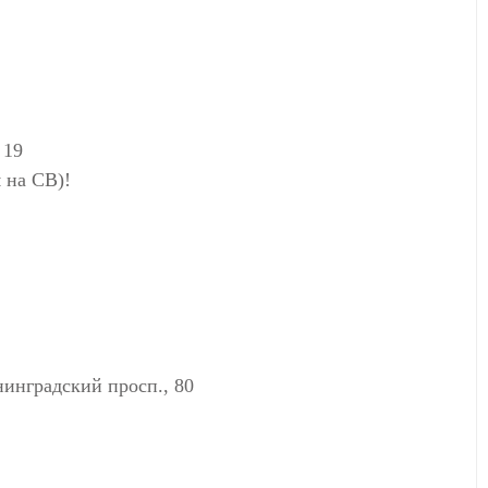
 19
 на СВ)!
градский просп., 80