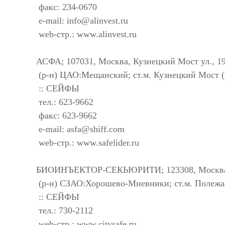
факс: 234-0670
e-mail:
info@alinvest.ru
web-стр.: www.alinvest.ru
АСФА; 107031, Москва, Кузнецкий Мост ул., 19
(р-н) ЦАО:Мещанский; ст.м. Кузнецкий Мост (
:: СЕЙФЫ
тел.: 623-9662
факс: 623-9662
e-mail:
asfa@shiff.com
web-стр.: www.safelider.ru
БИОИНЪЕКТОР-СЕКЬЮРИТИ; 123308, Москва, Де
(р-н) СЗАО:Хорошево-Мневники; ст.м. Полежае
:: СЕЙФЫ
тел.: 730-2112
web-стр.: www.citysafe.ru