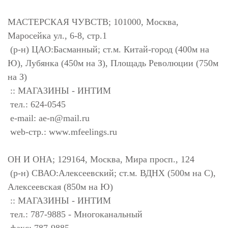
МАСТЕРСКАЯ ЧУВСТВ; 101000, Москва,
Маросейка ул., 6-8, стр.1
(р-н) ЦАО:Басманный; ст.м. Китай-город (400м на
Ю), Лубянка (450м на З), Площадь Революции (750м
на З)
:: МАГАЗИНЫ - ИНТИМ
тел.: 624-0545
e-mail:
ae-n@mail.ru
web-стр.: www.mfeelings.ru
ОН И ОНА; 129164, Москва, Мира просп., 124
(р-н) СВАО:Алексеевский; ст.м. ВДНХ (500м на С),
Алексеевская (850м на Ю)
:: МАГАЗИНЫ - ИНТИМ
тел.: 787-9885 - Многоканальный