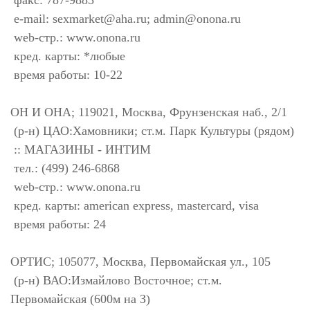
факс: 787-9885
e-mail:
sexmarket@aha.ru
;
admin@onona.ru
web-стр.: www.onona.ru
кред. карты: *любые
время работы: 10-22
ОН И ОНА; 119021, Москва, Фрунзенская наб., 2/1
(р-н) ЦАО:Хамовники; ст.м. Парк Культуры (рядом)
:: МАГАЗИНЫ - ИНТИМ
тел.: (499) 246-6868
web-стр.: www.onona.ru
кред. карты: american express, mastercard, visa
время работы: 24
ОРТИС; 105077, Москва, Первомайская ул., 105
(р-н) ВАО:Измайлово Восточное; ст.м.
Первомайская (600м на З)