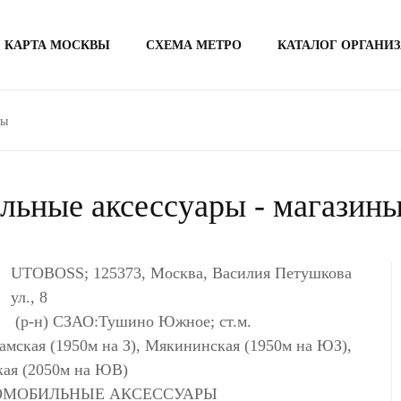
КАРТА МОСКВЫ
СХЕМА МЕТРО
КАТАЛОГ ОРГАНИ
ры
льные аксессуары - магазины
UTOBOSS; 125373, Москва, Василия Петушкова
ул., 8
(р-н) СЗАО:Тушино Южное; ст.м.
амская (1950м на З), Мякининская (1950м на ЮЗ),
ая (2050м на ЮВ)
ТОМОБИЛЬНЫЕ АКСЕССУАРЫ