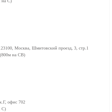
 на С)
0, Москва, Шмитовский проезд, 3, стр.1
 (800м на СВ)
к.Г, офис 702
 С)