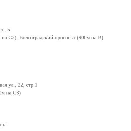
., 5
 на СЗ), Волгоградский проспект (900м на В)
 ул., 22, стр.1
0м на СЗ)
тр.1