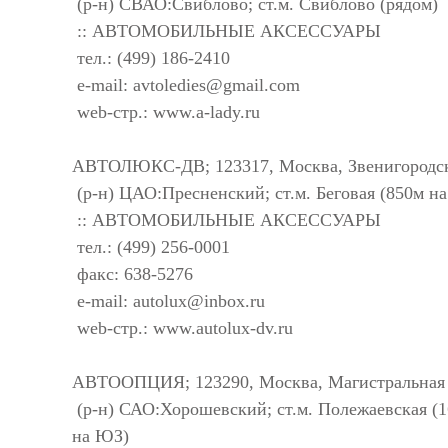
(р-н) СВАО:Свиблово; ст.м. Свиблово (рядом)
:: АВТОМОБИЛЬНЫЕ АКСЕССУАРЫ
тел.: (499) 186-2410
e-mail:
avtoledies@gmail.com
web-стр.: www.a-lady.ru
АВТОЛЮКС-ДВ; 123317, Москва, Звенигородск
(р-н) ЦАО:Пресненский; ст.м. Беговая (850м на
:: АВТОМОБИЛЬНЫЕ АКСЕССУАРЫ
тел.: (499) 256-0001
факс: 638-5276
e-mail:
autolux@inbox.ru
web-стр.: www.autolux-dv.ru
АВТООПЦИЯ; 123290, Москва, Магистральная 3
(р-н) САО:Хорошевский; ст.м. Полежаевская (1
на ЮЗ)