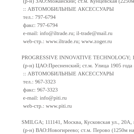
(р-н) ЗАО:Можайский; ст.м. Кунцевская (2250м
:: АВТОМОБИЛЬНЫЕ АКСЕССУАРЫ
тел.: 797-6794
факс: 797-6794
e-mail:
info@iltrade.ru
;
il-trade@mail.ru
web-стр.: www.iltrade.ru; www.zoger.ru
PROGRESSIVE INNOVATIVE TECHNOLOGY; 12310
(р-н) ЦАО:Пресненский; ст.м. Улица 1905 года
:: АВТОМОБИЛЬНЫЕ АКСЕССУАРЫ
тел.: 967-3323
факс: 967-3323
e-mail:
info@piti.ru
web-стр.: www.piti.ru
SMILGA; 111141, Москва, Кусковская ул., 20А, 
(р-н) ВАО:Новогиреево; ст.м. Перово (1250м на