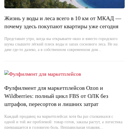
Жизнь у воды и леса всего в 10 км от МКАД —
почему здесь покупают квартиры уже сегодня
Представьте утро, когда вы открываете окно и вместо городского
шума слышите лёгкий плеск воды и запах соснового леса. Не на
даче где-то далеко, а в собственном современном дом...
Фулфилмент для маркетплейсов Ozon и
Wildberries: полный цикл FBS от ОЛК без
штрафов, пересортов и лишних затрат
Каждый продавец на маркетплейсах хотя бы раз сталкивался с
одной и той же проблемой: товар готов, заказы растут, а логистика
превращается в головную боль. Неправильная упаковк...