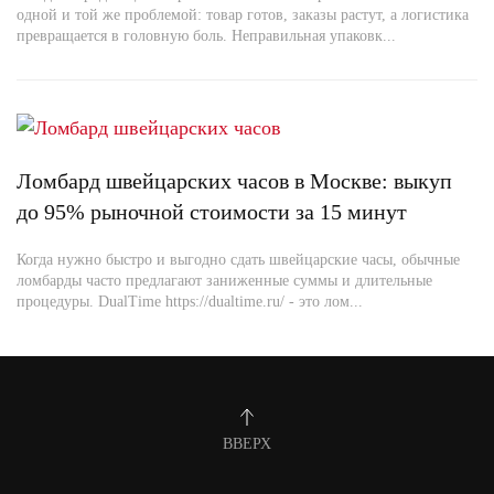
одной и той же проблемой: товар готов, заказы растут, а логистика
превращается в головную боль. Неправильная упаковк...
Ломбард швейцарских часов в Москве: выкуп
до 95% рыночной стоимости за 15 минут
Когда нужно быстро и выгодно сдать швейцарские часы, обычные
ломбарды часто предлагают заниженные суммы и длительные
процедуры. DualTime https://dualtime.ru/ - это лом...
ВВЕРХ