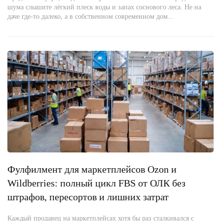
шума слышите лёгкий плеск воды и запах соснового леса. Не на
даче где-то далеко, а в собственном современном дом...
Фулфилмент для маркетплейсов Ozon и
Wildberries: полный цикл FBS от ОЛК без
штрафов, пересортов и лишних затрат
Каждый продавец на маркетплейсах хотя бы раз сталкивался с