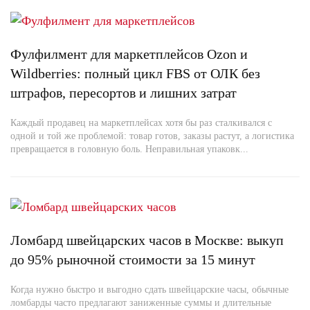
Фулфилмент для маркетплейсов Ozon и
Wildberries: полный цикл FBS от ОЛК без
штрафов, пересортов и лишних затрат
Каждый продавец на маркетплейсах хотя бы раз сталкивался с
одной и той же проблемой: товар готов, заказы растут, а логистика
превращается в головную боль. Неправильная упаковк...
Ломбард швейцарских часов в Москве: выкуп
до 95% рыночной стоимости за 15 минут
Когда нужно быстро и выгодно сдать швейцарские часы, обычные
ломбарды часто предлагают заниженные суммы и длительные