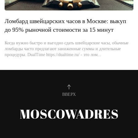
Ломбард швейцарских часов в Москве: выкуп
до 95% рыночной стоимости за 15 минут
Когда нужно быстро и выгодно сдать швейцарские часы, обычные
ломбарды часто предлагают заниженные суммы и длительные
процедуры. DualTime https://dualtime.ru/ - это лом...
ВВЕРХ
MOSCOWADRES