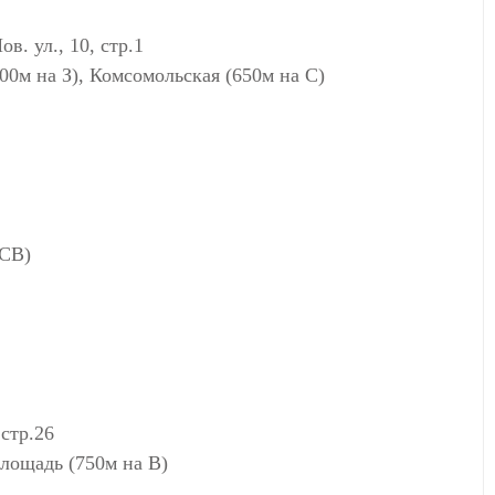
. ул., 10, стр.1
00м на З), Комсомольская (650м на С)
 СВ)
стр.26
лощадь (750м на В)