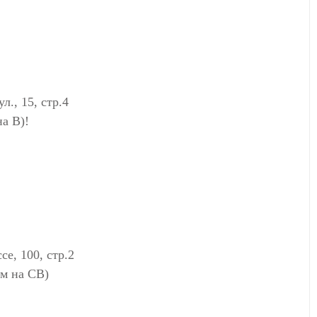
., 15, стр.4
а В)!
е, 100, стр.2
0м на СВ)