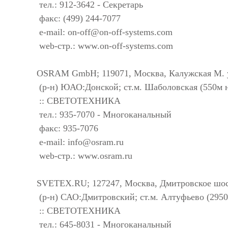
тел.: 912-3642 - Секретарь
факс: (499) 244-7077
e-mail:
on-off@on-off-systems.com
web-стр.: www.on-off-systems.com
OSRAM GmbH; 119071, Москва, Калужская М. ул
(р-н) ЮАО:Донской; ст.м. Шаболовская (550м н
:: СВЕТОТЕХНИКА
тел.: 935-7070 - Многоканальный
факс: 935-7076
e-mail:
info@osram.ru
web-стр.: www.osram.ru
SVETEX.RU; 127247, Москва, Дмитровское шосс
(р-н) САО:Дмитровский; ст.м. Алтуфьево (295
:: СВЕТОТЕХНИКА
тел.: 645-8031 - Многоканальный