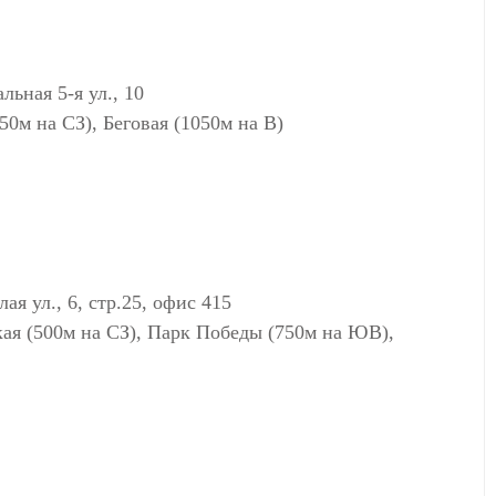
ная 5-я ул., 10
0м на СЗ), Беговая (1050м на В)
ул., 6, стр.25, офис 415
кая (500м на СЗ), Парк Победы (750м на ЮВ),