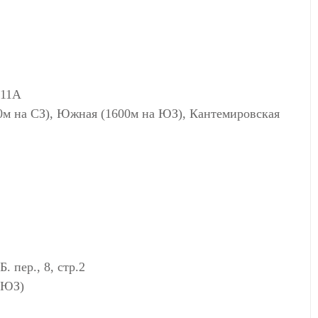
 11А
0м на СЗ), Южная (1600м на ЮЗ), Кантемировская
 пер., 8, стр.2
а ЮЗ)