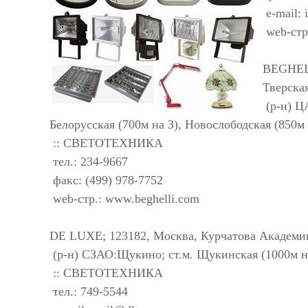
e-mail:
web-стр
BEGHELL
Тверская
(р-н) Ц
Белорусская (700м на З), Новослободская (850м
:: СВЕТОТЕХНИКА
тел.: 234-9667
факс: (499) 978-7752
web-стр.: www.beghelli.com
DE LUXE; 123182, Москва, Курчатова Академик
(р-н) СЗАО:Щукино; ст.м. Щукинская (1000м н
:: СВЕТОТЕХНИКА
тел.: 749-5544