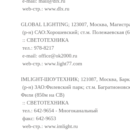
e-mail:
mail@dlx.ru
web-стр.: www.dlx.ru
GLOBAL LIGHTING; 123007, Москва, Магистраль
(р-н) САО:Хорошевский; ст.м. Полежаевская (65
:: СВЕТОТЕХНИКА
тел.: 978-8217
e-mail:
office@ok2000.ru
web-стр.: www.light77.com
IMLIGHT-ШОУТЕХНИК; 121087, Москва, Барклая 
(р-н) ЗАО:Филевский парк; ст.м. Багратионовс
Фили (850м на СВ)
:: СВЕТОТЕХНИКА
тел.: 642-9654 - Многоканальный
факс: 642-9653
web-стр.: www.imlight.ru