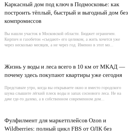
Каркасный дом под ключ в Подмосковье: как
построить тёплый, быстрый и выгодный дом без
компромиссов
Вы нашли участок в Московской области. Бюджет ограничен.
Кирпич и газобетон «съедают» его целиком, а жить хочется уже
через несколько месяцев, а не через год. Именно в этот мо...
Жизнь у воды и леса всего в 10 км от МКАД —
почему здесь покупают квартиры уже сегодня
Представьте утро, когда вы открываете окно и вместо городского
шума слышите лёгкий плеск воды и запах соснового леса. Не на
даче где-то далеко, а в собственном современном дом...
Фулфилмент для маркетплейсов Ozon и
Wildberries: полный цикл FBS от ОЛК без