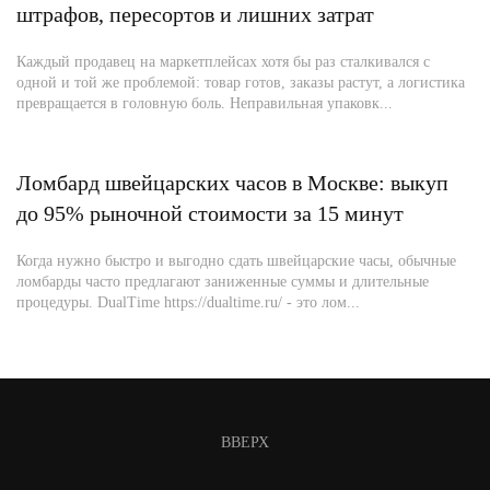
штрафов, пересортов и лишних затрат
Каждый продавец на маркетплейсах хотя бы раз сталкивался с
одной и той же проблемой: товар готов, заказы растут, а логистика
превращается в головную боль. Неправильная упаковк...
Ломбард швейцарских часов в Москве: выкуп
до 95% рыночной стоимости за 15 минут
Когда нужно быстро и выгодно сдать швейцарские часы, обычные
ломбарды часто предлагают заниженные суммы и длительные
процедуры. DualTime https://dualtime.ru/ - это лом...
ВВЕРХ