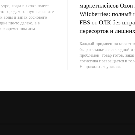
маркетплейсов Ozon 
 утро, когда вы открываете
сто городского шума слышите
Wildberries: полный 
к воды и запах соснового
FBS от ОЛК без штра
даче где-то далеко, а в
м современном дом...
пересортов и лишних
Каждый продавец на маркетпл
бы раз сталкивался с одной и
проблемой: товар готов, заказ
логистика превращается в гол
Неправильная упаковк...