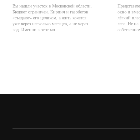
Вы нашли участок в Московской области.
Представьте
Бюджет ограничен. Кирпич и газобетон
окно и вме
«съедают» его целиком, а жить хочется
лёгкий плес
уже через несколько месяцев, а не через
леса. Не на 
год. Именно в этот мо...
собственно