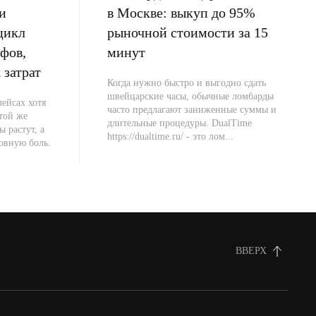
и
в Москве: выкуп до 95%
цикл
рыночной стоимости за 15
фов,
минут
 затрат
Когда нужно быстро и выгодно сдать
швейцарские часы, обычные ломбарды
ейсах хотя
часто предлагают заниженные суммы и
 той же
длительные процедуры. DualTime
ы растут, а
https://dualtime.ru/ - это лом...
овную боль.
ВВЕРХ