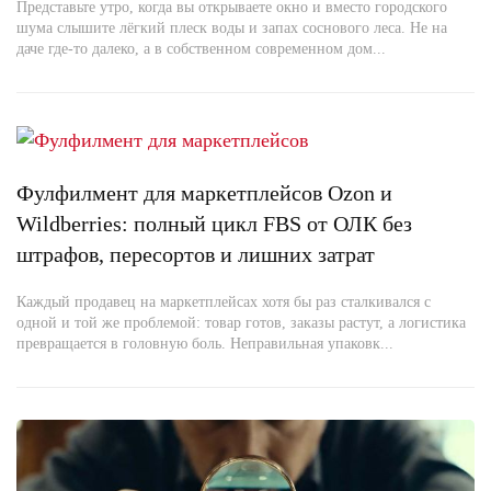
Представьте утро, когда вы открываете окно и вместо городского
шума слышите лёгкий плеск воды и запах соснового леса. Не на
даче где-то далеко, а в собственном современном дом...
Фулфилмент для маркетплейсов Ozon и
Wildberries: полный цикл FBS от ОЛК без
штрафов, пересортов и лишних затрат
Каждый продавец на маркетплейсах хотя бы раз сталкивался с
одной и той же проблемой: товар готов, заказы растут, а логистика
превращается в головную боль. Неправильная упаковк...