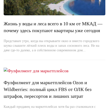
Жизнь у воды и леса всего в 10 км от МКАД —
почему здесь покупают квартиры уже сегодня
Представьте утро, когда вы открываете окно и вместо городского
шума слышите лёгкий плеск воды и запах соснового леса. Не на
даче где-то далеко, а в собственном современном дом...
Фулфилмент для маркетплейсов Ozon и
Wildberries: полный цикл FBS от ОЛК без
штрафов, пересортов и лишних затрат
Каждый продавец на маркетплейсах хотя бы раз сталкивался с