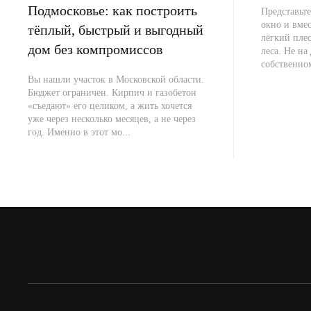
Подмосковье: как построить
Представьте
окно и вме
тёплый, быстрый и выгодный
лёгкий плес
дом без компромиссов
леса. Не на 
собственно
Вы нашли участок в Московской области.
Бюджет ограничен. Кирпич и газобетон
«съедают» его целиком, а жить хочется
уже через несколько месяцев, а не через
год. Именно в этот мо...