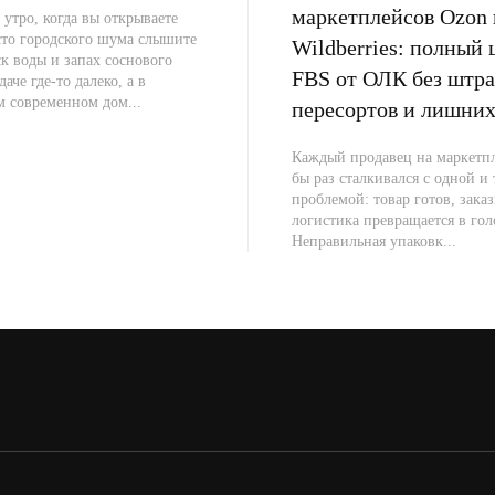
маркетплейсов Ozon 
 утро, когда вы открываете
сто городского шума слышите
Wildberries: полный 
к воды и запах соснового
FBS от ОЛК без штра
даче где-то далеко, а в
м современном дом...
пересортов и лишних
Каждый продавец на маркетпл
бы раз сталкивался с одной и
проблемой: товар готов, заказ
логистика превращается в гол
Неправильная упаковк...