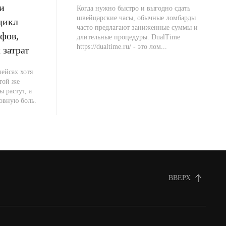
и
Когда нужно быстро и выгодно сдать
швейцарские часы, обычные ломбарды
цикл
часто предлагают заниженные суммы и
фов,
длительные процедуры. DualTime
https://dualtime.ru/ - это лом...
 затрат
ейсах хотя
 той же
ы растут, а
овную боль.
ВВЕРХ